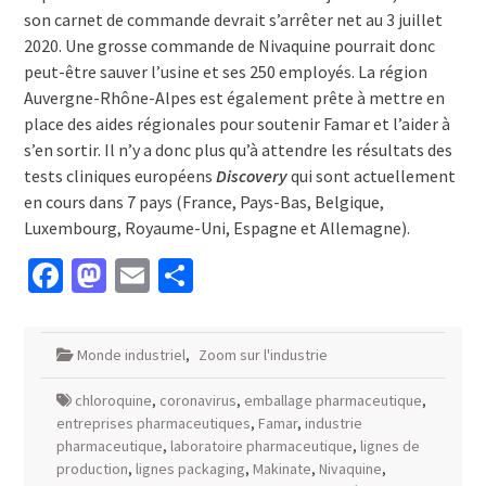
son carnet de commande devrait s’arrêter net au 3 juillet
2020. Une grosse commande de Nivaquine pourrait donc
peut-être sauver l’usine et ses 250 employés. La région
Auvergne-Rhône-Alpes est également prête à mettre en
place des aides régionales pour soutenir Famar et l’aider à
s’en sortir. Il n’y a donc plus qu’à attendre les résultats des
tests cliniques européens
Discovery
qui sont actuellement
en cours dans 7 pays (France, Pays-Bas, Belgique,
Luxembourg, Royaume-Uni, Espagne et Allemagne).
Facebook
Mastodon
Email
Partager
Monde industriel
,
Zoom sur l'industrie
chloroquine
,
coronavirus
,
emballage pharmaceutique
,
entreprises pharmaceutiques
,
Famar
,
industrie
pharmaceutique
,
laboratoire pharmaceutique
,
lignes de
production
,
lignes packaging
,
Makinate
,
Nivaquine
,