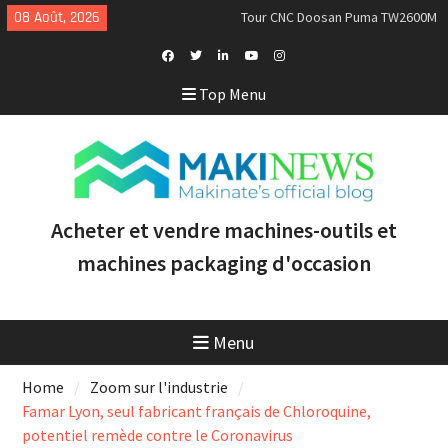
Skip
08 Août, 2026
Tour CNC Doosan Puma TW2600M
to
GL d’occasion à vendre [VENDUE]
content
Nous achetons des tours Mazak
d’occasion récents équipés du
Facebook
Twitter
Linkedin
Youtube
Instagram
Top Menu
contrôle Smooth et de la
Profile
technologie multitâche
Doosan Puma 2600 LY : le tour
CNC idéal pour augmenter la
productivité et la rentabilité
Acheter et vendre machines-outils et
machines packaging d'occasion
Menu
Home
Zoom sur l'industrie
Famar Lyon, seul fabricant français de Chloroquine,
potentiel remède contre le Coronavirus