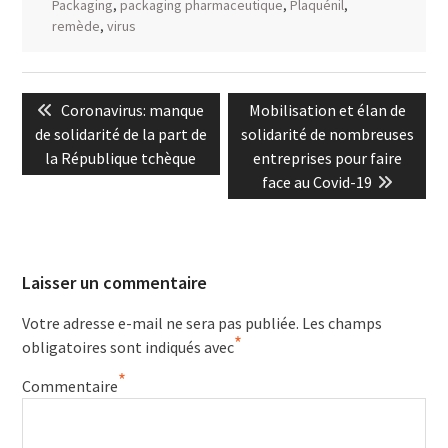
Packaging
,
packaging pharmaceutique
,
Plaquénil
,
remède
,
virus
Navigation
Previous
Next
Coronavirus: manque
Mobilisation et élan de
de
post:
post:
de solidarité de la part de
solidarité de nombreuses
l’article
la République tchèque
entreprises pour faire
face au Covid-19
Laisser un commentaire
Votre adresse e-mail ne sera pas publiée.
Les champs
*
obligatoires sont indiqués avec
*
Commentaire