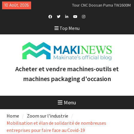
Skip
10 Août, 2026
Tour CNC Doosan Puma TW2600M
to
GL d’occasion à vendre [VENDUE]
content
Nous achetons des tours Mazak
d’occasion récents équipés du
Facebook
Twitter
Linkedin
Youtube
Instagram
Top Menu
contrôle Smooth et de la
Profile
technologie multitâche
Doosan Puma 2600 LY : le tour
CNC idéal pour augmenter la
productivité et la rentabilité
Acheter et vendre machines-outils et
machines packaging d'occasion
Menu
Home
Zoom sur l'industrie
Mobilisation et élan de solidarité de nombreuses
entreprises pour faire face au Covid-19