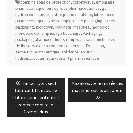
combinaisons de protection
,
coronavirus
,
emballage
pharmaceutique
,
entreprises pharmaceutiques
,
gel
hydroalcoolique
,
industrie pharmaceutique
,
laboratoire
pharmaceutique
,
lignes complètes de packaging
,
lignes
packaging
,
lockdown
,
Makinate
,
masques
,
monobloc
,
monobloc de remplissage bouchage
,
Packaging
,
packaging pharmaceutique
,
remplisseuses boucheuses
de liquides d’occasion
,
remplisseuses d'occasion
,
secteur pharmaceutique
,
solidarité
,
solution
hydroalcoolique
,
sous-traitant pharmaceutique
Navigation
Previous
Next
Famar Lyon, seul
Mazak ouvre le musée des
de
post:
post:
fabricant français de
machine-outils au Japon
l’article
Chloroquine, potentiel
remède contre le
Coronavirus