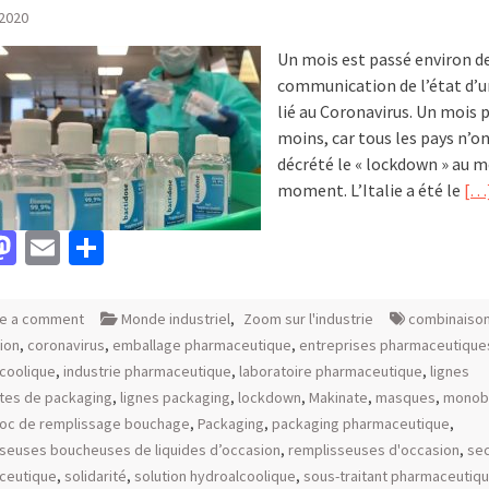
 2020
Un mois est passé environ de
communication de l’état d’
lié au Coronavirus. Un mois 
moins, car tous les pays n’o
décrété le « lockdown » au
moment. L’Italie a été le
[…
acebook
Mastodon
Email
Partager
e a comment
Monde industriel
,
Zoom sur l'industrie
combinaiso
ion
,
coronavirus
,
emballage pharmaceutique
,
entreprises pharmaceutique
coolique
,
industrie pharmaceutique
,
laboratoire pharmaceutique
,
lignes
tes de packaging
,
lignes packaging
,
lockdown
,
Makinate
,
masques
,
monob
oc de remplissage bouchage
,
Packaging
,
packaging pharmaceutique
,
seuses boucheuses de liquides d’occasion
,
remplisseuses d'occasion
,
se
ceutique
,
solidarité
,
solution hydroalcoolique
,
sous-traitant pharmaceutiq