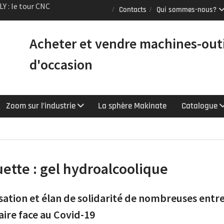
Puma TW2600M GL
Contacts
Qui sommes-nous?
e [VENDUE]
tours Mazak
Acheter et vendre machines-out
équipés du contrôle
chnologie
d'occasion
Y : le tour CNC
r la productivité
Zoom sur l’industrie
La sphère Makinate
Catalogue
uette :
gel hydroalcoolique
sation et élan de solidarité de nombreuses entr
aire face au Covid-19