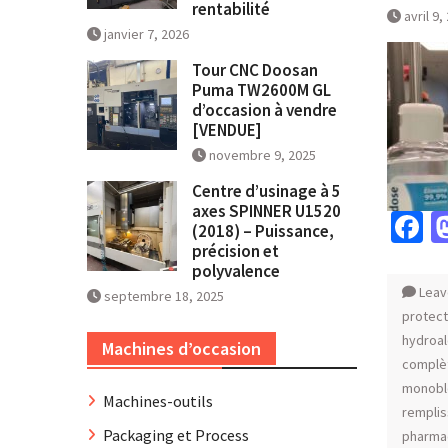
rentabilité
avril 9,
janvier 7, 2026
Tour CNC Doosan
Puma TW2600M GL
d’occasion à vendre
[VENDUE]
novembre 9, 2025
Centre d’usinage à 5
axes SPINNER U1520
F
(2018) – Puissance,
précision et
polyvalence
Leav
septembre 18, 2025
protect
hydroal
Machines d’occasion
complè
monobl
Machines-outils
remplis
Packaging et Process
pharma