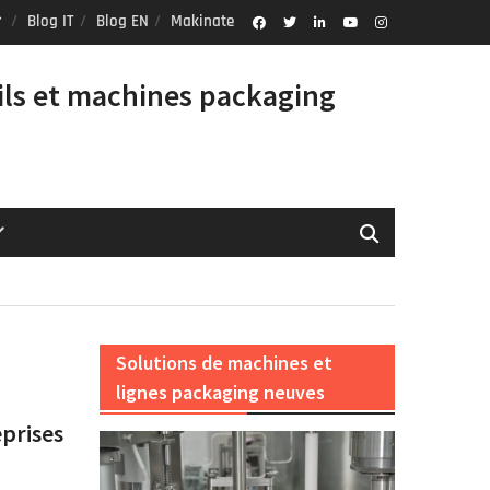
Blog IT
Blog EN
Makinate
Facebook
Twitter
Linkedin
Youtube
Instagram
Profile
ils et machines packaging
Solutions de machines et
lignes packaging neuves
eprises