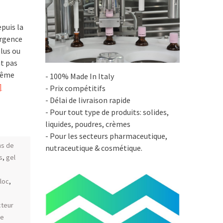
puis la
urgence
plus ou
nt pas
 même
- 100% Made In Italy
]
- Prix compétitifs
- Délai de livraison rapide
- Pour tout type de produits: solides,
liquides, poudres, crèmes
- Pour les secteurs pharmaceutique,
ns de
nutraceutique & cosmétique.
s
,
gel
loc
,
cteur
ue