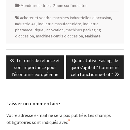
Monde industriel
,
Zoom sur l'industrie
acheter et vendre machines industrielles d'occasion
,
Industrie 4.0
,
industrie manufacturière
,
industrie
pharmaceutique
,
Innovation
,
machines packaging
d'occasion
,
machines-outils d'occasion
,
Makinate
Navigation
Previous
Next
Le fonds de relance et
Quantitative Easing: de
de
post:
post:
son importance pour
quoi s’agit-il ? Comment
l’article
l’économie européenne
cela fonctionne-t-il ?
Laisser un commentaire
Votre adresse e-mail ne sera pas publiée.
Les champs
*
obligatoires sont indiqués avec