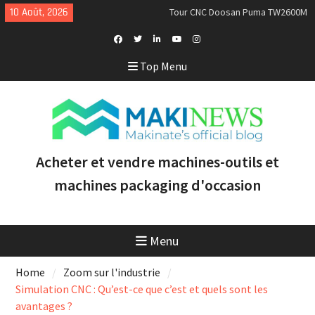
Skip
10 Août, 2026
Tour CNC Doosan Puma TW2600M
to
GL d’occasion à vendre [VENDUE]
content
Nous achetons des tours Mazak
d’occasion récents équipés du
Facebook
Twitter
Linkedin
Youtube
Instagram
Top Menu
contrôle Smooth et de la
Profile
technologie multitâche
Doosan Puma 2600 LY : le tour
CNC idéal pour augmenter la
productivité et la rentabilité
Acheter et vendre machines-outils et
machines packaging d'occasion
Menu
Home
Zoom sur l'industrie
Simulation CNC : Qu’est-ce que c’est et quels sont les
avantages ?