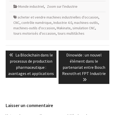
Monde industriel
,
Zoom sur l'industrie
acheter et vendre machines industrielles d'occasion
,
CNC
,
contrôle numérique
,
Industrie 4.0
,
machines-outils
,
machines-outils d'occasion
,
Makinate
,
simulation CNC
,
tours motorisés d'occasion
,
tours multitâches
Navigation
Previous
Next
La Blockchain dans le
Dinowide : un nouvel
de
post:
post:
processus de production
élément dans le
l’article
pharmaceutique :
partenariat entre Bosch
avantages et applications
Rexroth et FPT Industrie
Laisser un commentaire