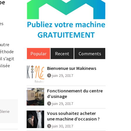
pe
es
autre
méthode
Popular
Recent
Comments
il s’agit
alisée
Bienvenue sur Makinews
juin 29, 2017
Fonctionnement du centre
d’usinage
juin 29, 2017
ôlerie
Vous souhaitez acheter
une machine d’occasion ?
juin 30, 2017