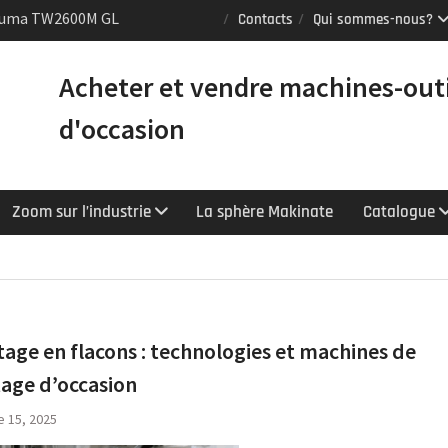
Puma TW2600M GL
Contacts
Qui sommes-nous?
e [VENDUE]
tours Mazak
Acheter et vendre machines-out
équipés du contrôle
chnologie
d'occasion
Y : le tour CNC
r la productivité
Zoom sur l’industrie
La sphère Makinate
Catalogue
ge en flacons : technologies et machines de
age d’occasion
e 15, 2025