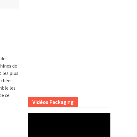
 des
chines de
 les plus
rchées
mble les
de ce
Vidéos Packaging