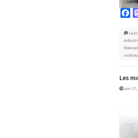
F
Leav
industr
Makina
rouleau
Les mo
juin 27