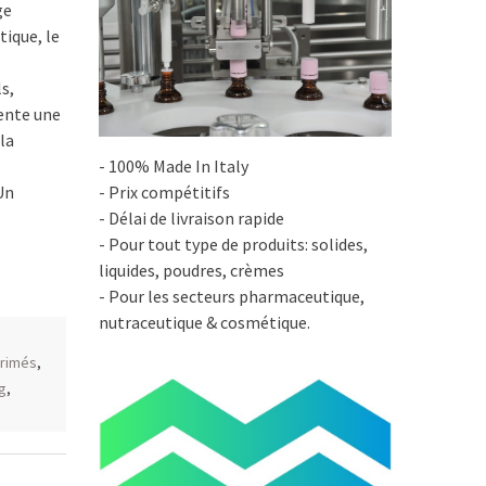
ge
ique, le
s,
ente une
la
- 100% Made In Italy
- Prix compétitifs
Un
- Délai de livraison rapide
- Pour tout type de produits: solides,
liquides, poudres, crèmes
- Pour les secteurs pharmaceutique,
nutraceutique & cosmétique.
rimés
,
g
,