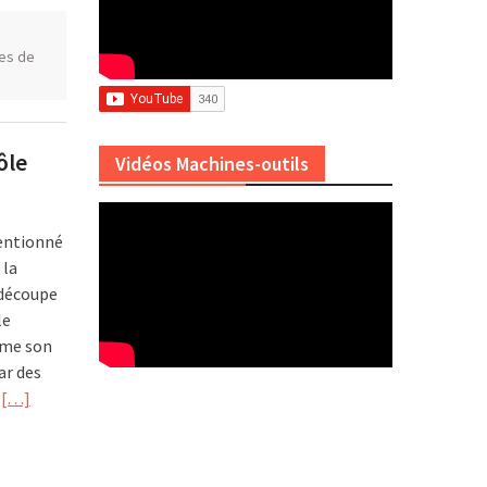
es de
ôle
Vidéos Machines-outils
entionné
 la
 découpe
le
omme son
ar des
.
[…]