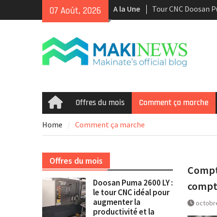
Skip
A la Une
Tour CNC Doosan 
07 Août, 2026
to
d’occasion à vendr
content
Nous achetons des 
d’occasion récents 
Smooth et de la te
multitâche
Doosan Puma 2600 L
idéal pour augmente
et la rentabilité
Offres du mois
Comment ça marche
Home
Home
Comment ça marche
Offres du mois
Compta
Doosan Puma 2600 LY :
compt
le tour CNC idéal pour
augmenter la
octobr
productivité et la