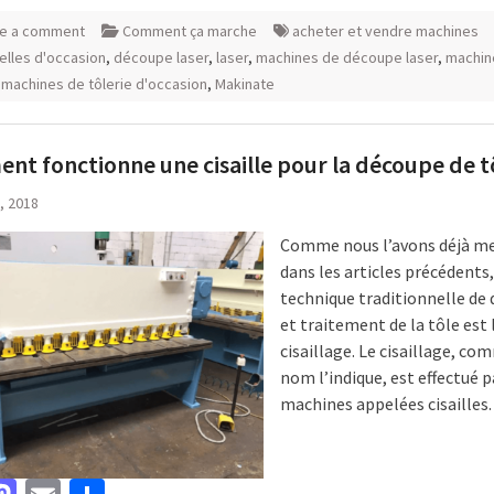
e a comment
Comment ça marche
acheter et vendre machines
ielles d'occasion
,
découpe laser
,
laser
,
machines de découpe laser
,
machin
,
machines de tôlerie d'occasion
,
Makinate
t fonctionne une cisaille pour la découpe de t
, 2018
Comme nous l’avons déjà m
dans les articles précédents,
technique traditionnelle de
et traitement de la tôle est 
cisaillage. Le cisaillage, c
nom l’indique, est effectué p
machines appelées cisailles