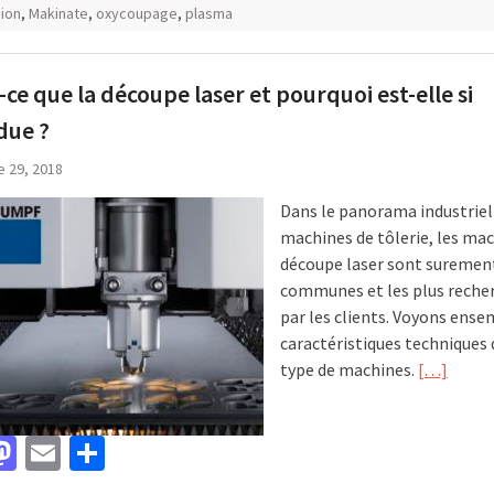
ion
,
Makinate
,
oxycoupage
,
plasma
-ce que la découpe laser et pourquoi est-elle si
due ?
e 29, 2018
Dans le panorama industriel
machines de tôlerie, les ma
découpe laser sont surement
communes et les plus reche
par les clients. Voyons ense
caractéristiques techniques 
type de machines.
[…]
acebook
Mastodon
Email
Partager