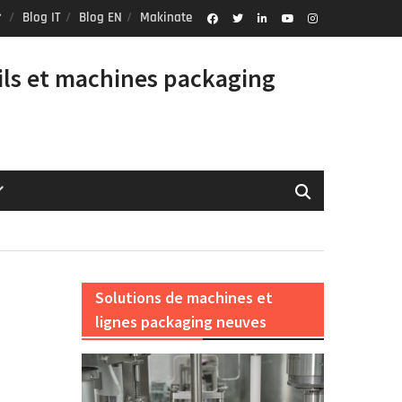
Blog IT
Blog EN
Makinate
Facebook
Twitter
Linkedin
Youtube
Instagram
Profile
ils et machines packaging
Solutions de machines et
lignes packaging neuves