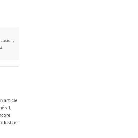
ccasion
,
 4
n article
néral,
ncore
 illustrer