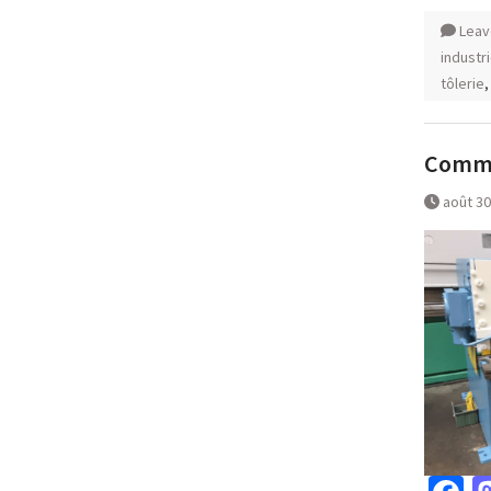
Leav
industr
tôlerie
Commen
août 30