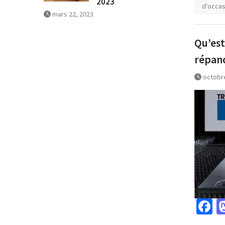
2023
d'occas
mars 22, 2023
Qu’est
répan
octobr
F