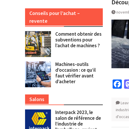
Découp
novemb
Conseils pour l’achat –
revente
Comment obtenir des
subventions pour
l’achat de machines ?
Machines-outils
d’occasion : ce qu’il
faut vérifier avant
d’acheter
F
Salons
Leav
industr
Interpack 2023, le
d'occas
salon de référence de
l’industrie de