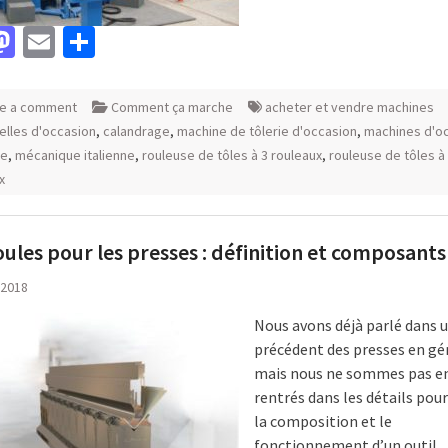
acebook
Mastodon
Email
Partager
e a comment
Comment ça marche
acheter et vendre machines
ielles d'occasion
,
calandrage
,
machine de tôlerie d'occasion
,
machines d'o
te
,
mécanique italienne
,
rouleuse de tôles à 3 rouleaux
,
rouleuse de tôles à
x
ules pour les presses : définition et composants
, 2018
Nous avons déjà parlé dans u
précédent des presses en gé
mais nous ne sommes pas e
rentrés dans les détails pour
la composition et le
fonctionnement d’un outil