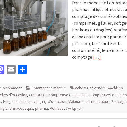
Dans le monde de l’emballa
pharmaceutique et nutraceut
comptage des unités solides
(comprimés, gélules, softgel
bonbons ou dragées) représ
étape cruciale pour garantir 
précision, la sécurité et la
conformité réglementaire. 
comptage
[…]
acebook
Mastodon
Email
Partager
e a comment
Comment ça marche
acheter et vendre machines
ielles d'occasion
,
comptage
,
compteuse d'occasion
,
compteuses de comp
c
,
King
,
machines packaging d'occasion
,
Makinate
,
nutraceutique
,
Packagin
ing pharmaceutique
,
pharma
,
Romaco
,
Swiftpack