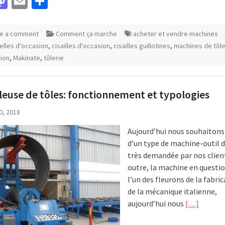
acebook
Mastodon
Email
Partager
e a comment
Comment ça marche
acheter et vendre machines
ielles d'occasion
,
cisailles d'occasion
,
cisailles guillotines
,
machines de tôle
ion
,
Makinate
,
tôlerie
leuse de tôles: fonctionnement et typologies
30, 2018
Aujourd’hui nous souhaitons
d’un type de machine-outil d
très demandée par nos clien
outre, la machine en questio
l’un des fleurons de la fabri
de la mécanique italienne,
aujourd’hui nous
[…]