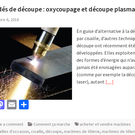
dés de découpe : oxycoupage et découpe plasma
re 6, 2018
En guise d’alternative à la 
par cisaille, d’autres techni
découpe ont récemment ét
développées. Elles exploite
des formes d’énergie qui n’a
jamais été envisagées aupa
(comme par exemple la déc
laser), autant
[…]
acebook
Mastodon
Email
Partager
e a comment
Comment ça marche
acheter et vendre machines
ielles d'occasion
,
cisaille
,
découpe
,
machines de tôlerie
,
machines de tôler