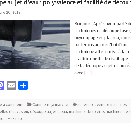
e au jet d’eau : polyvalence et facilité de décou
re 20, 2018
Bonjour ! Après avoir parlé d
techniques de découpe laser,
oxycoupage et plasma, nous
parlerons aujourd’hui d’une 
technique alternative à la 
traditionnelle de cisaillage : 
de la découpe au jet d’eau ré
avec
[…]
acebook
Mastodon
Email
Partager
e a comment
Comment ça marche
acheter et vendre machines
ielles d'occasion
,
découpe au jet d'eau
,
machines de tôlerie
,
machines de t
ion
,
Makinate