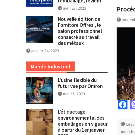
l’emballage, revient
Procé
avril 27, 2023
Nouvelle édition de
novemb
Fornitore Offresi, le
salon professionnel
consacré au travail
des métaux
janvier 24, 2023
Monde Industriel
L’usine flexible du
futur vue par Omron
mai 26, 2023
F
L’étiquetage
environnemental des
emballages en vigueur
Leav
à partir du 1er janvier
industr