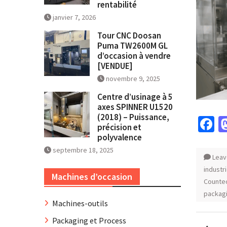
rentabilité
janvier 7, 2026
Tour CNC Doosan
Puma TW2600M GL
d’occasion à vendre
[VENDUE]
novembre 9, 2025
Centre d’usinage à 5
axes SPINNER U1520
(2018) – Puissance,
F
précision et
polyvalence
septembre 18, 2025
Leav
industr
Machines d’occasion
Counte
packag
Machines-outils
Packaging et Process