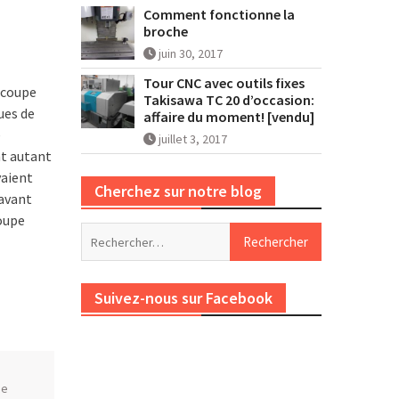
Comment fonctionne la
broche
juin 30, 2017
Tour CNC avec outils fixes
découpe
Takisawa TC 20 d’occasion:
ques de
affaire du moment! [vendu]
é
juillet 3, 2017
nt autant
vaient
Cherchez sur notre blog
ravant
oupe
Rechercher :
Suivez-nous sur Facebook
ie