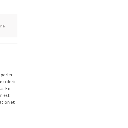
rie
 parler
e tôlerie
ts. En
n est
cation et