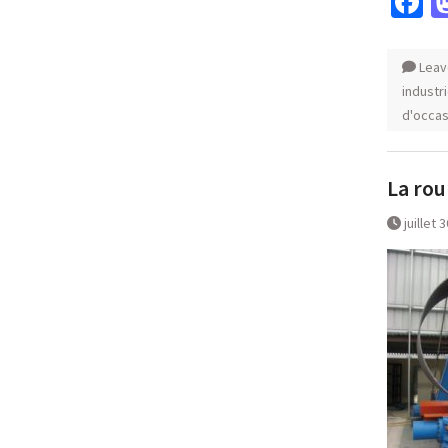
F
Leav
industr
d'occas
La rou
juillet 